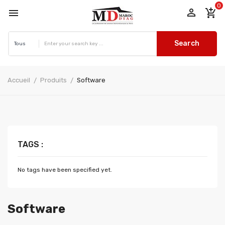
0


add_shopping_cart
Search
Accueil
Produits
Software
TAGS :
No tags have been specified yet.
Software